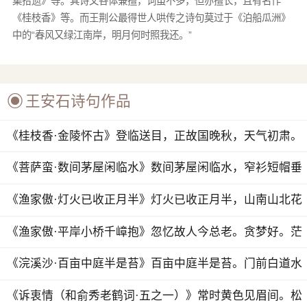
集拾遗》等。其诗文各体兼擅，词虽不多，但亦擅长，且有名作
《桂枝香》等。而王荆公最得世人哄传之诗句莫过于《泊船瓜洲》
中的“春风又绿江南岸，明月何时照我还。”

王安石诗句作品
《桂枝香·金陵怀古》登临送目，正故国晚秋，天气初肃。
《菩萨蛮·数间茅屋闲临水》数间茅屋闲临水，窄衫短帽垂
杨里。花是去年红，吹开一...
《渔家傲·灯火已收正月半》灯火已收正月半，山南山北花
撩乱。闻说洊亭新水漫，骑...
《渔家傲·平岸小桥千嶂抱》忽忆故人今总老。贪梦好。茫
然忘了邯郸道。
《浣溪沙·百亩中庭半是苔》百亩中庭半是苔。门前白道水
萦回。爱闲能有几人来。小...
《诉衷情（和俞秀老鹤词·五之一）》常时黄色见眉间。松