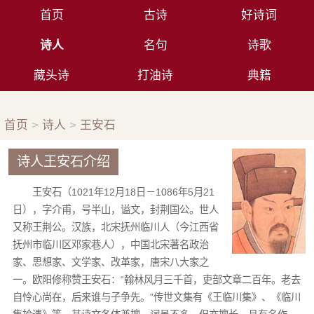
首页
古诗
好诗词
诗人
名句
诗歌
藏头诗
打油诗
典籍
首页
>
诗人
>
王安石
诗人王安石介绍
王安石（1021年12月18日－1086年5月21
日），字介甫，号半山，谥文，封荆国公。世人
又称王荆公。汉族，北宋抚州临川人（今江西省
抚州市临川区邓家巷人），中国北宋著名政治
家、思想家、文学家、改革家，唐宋八大家之
一。欧阳修称赞王安石：“翰林风月三千首，吏部文章二百年。老去
自怜心尚在，后来谁与子争先。”传世文集有《王临川集》、《临川