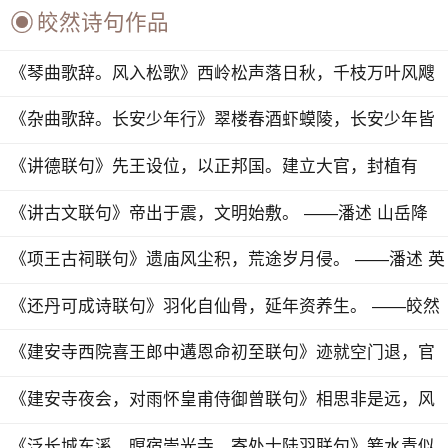

皎然诗句作品
《琴曲歌辞。风入松歌》西岭松声落日秋，千枝万叶风飕
飗.美人援琴弄成曲， ...
《杂曲歌辞。长安少年行》翠楼春酒虾蟆陵，长安少年皆
共矜。 纷纷半醉绿槐道，...
《讲德联句》先王设位，以正邦国。建立大官，封植有
德。 ——潘述...
《讲古文联句》帝出于震，文明始敷。 ——潘述 山岳降
气，龟龙负图...
《项王古祠联句》遗庙风尘积，荒途岁月侵。 ——潘述 英
灵今寂寞，容...
《还丹可成诗联句》羽化自仙骨，延年资养生。 ——皎然
金经启灵秘，玉...
《建安寺西院喜王郎中遘恩命初至联句》迹就空门退，官
从画省迁。住持良有愿，朝谒穴无缘。 ...
《建安寺夜会，对雨怀皇甫侍御曾联句》相思非是远，风
雨遣情多。 ——皎然 愿欲披云见，难...
《泛长城东溪，暝宿崇光寺，寄处士陆羽联句》箬水青似