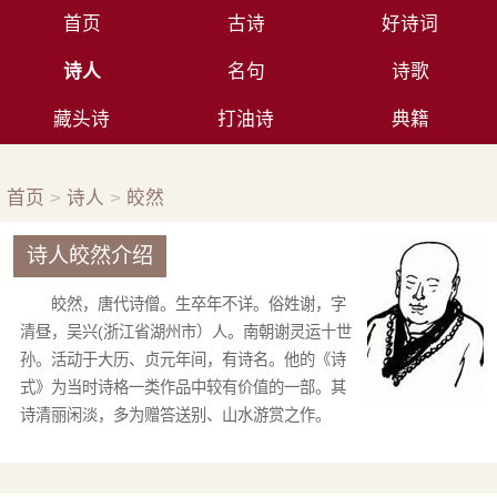
首页
古诗
好诗词
诗人
名句
诗歌
藏头诗
打油诗
典籍
首页
>
诗人
>
皎然
诗人皎然介绍
皎然，唐代诗僧。生卒年不详。俗姓谢，字
清昼，吴兴(浙江省湖州市）人。南朝谢灵运十世
孙。活动于大历、贞元年间，有诗名。他的《诗
式》为当时诗格一类作品中较有价值的一部。其
诗清丽闲淡，多为赠答送别、山水游赏之作。