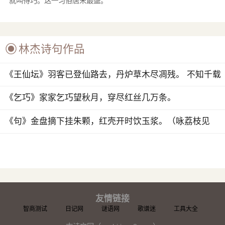
就叫得巧。这一习俗唐宋最盛。

林杰诗句作品
《王仙坛》羽客已登仙路去，丹炉草木尽凋残。 不知千载
归何日，...
《乞巧》家家乞巧望秋月，穿尽红丝几万条。
《句》金盘摘下挂朱颗，红壳开时饮玉浆。（咏荔枝见
《纪事》）
友情链接
智商测试
日记网
谜语网
歌谱迷
工具大全