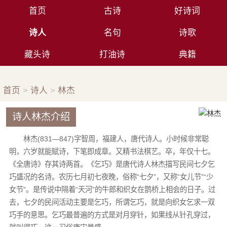
首页
古诗
好诗词
诗人
名句
诗歌
藏头诗
打油诗
典籍
首页
>
诗人
>
林杰
诗人林杰介绍
林杰(831—847)字智周，福建人，唐代诗人。小时候非常聪
明，六岁就能赋诗，下笔即成章。又精书法棋艺。卒，年仅十七。
《全唐诗》存其诗两首。《乞巧》是唐代诗人林杰描写民间七夕乞
巧盛况的名诗。农历七月初七夜晚，俗称“七夕”，又称“女儿节”“少
女节”。是传说中隔着“天河”的牛郎和织女在鹊桥上相会的日子。过
去，七夕的民间活动主要是乞巧，所谓乞巧，就是向织女乞求一双
巧手的意思。乞巧最普遍的方式是对月穿针，如果线从针孔穿过，