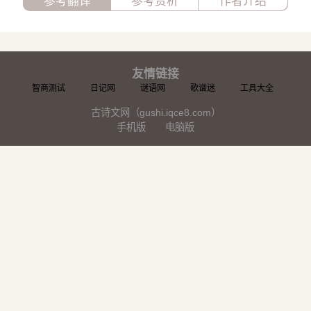
参考翻译
参考赏析
作者介绍
友情链接
智商测试
日记网
谜语网
歌谱迷
工具大全
古诗文网（gushi.iqce8.com）
手机版
电脑版