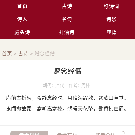
首页
古诗
好诗词
诗人
名句
诗歌
藏头诗
打油诗
典籍
首页
>
古诗
> 赠念经僧
赠念经僧
朝代：唐代 作者：周朴
庵前古折碑，夜静念经时。月皎海霞散，露浓山草垂。
鬼闻抛故冢，禽听离寒枝。想得天花坠，馨香拂白眉。